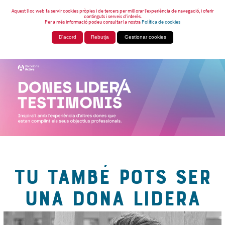
Aquest lloc web fa servir cookies pròpies i de tercers per millorar l’experiència de navegació, i oferir
continguts i serveis d’interès.
Per a més informació podeu consultar la nostra
Política de cookies
D'acord
Rebutja
Gestionar cookies
TU TAMBÉ POTS SER
UNA DONA LIDERA