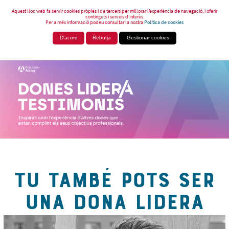
Aquest lloc web fa servir cookies pròpies i de tercers per millorar l’experiència de navegació, i oferir
continguts i serveis d’interès.
Per a més informació podeu consultar la nostra
Política de cookies
D'acord
Rebutja
Gestionar cookies
TU TAMBÉ POTS SER
UNA DONA LIDERA