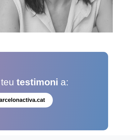
 teu
testimoni
a:
arcelonactiva.cat