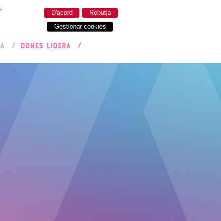
.
D'acord
Rebutja
Gestionar cookies
RA
DONES LIDERA