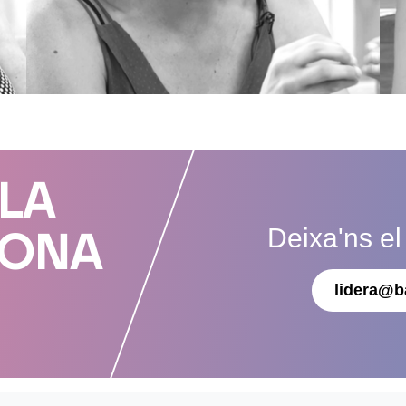
 LA
Deixa'ns el
DONA
lidera@b