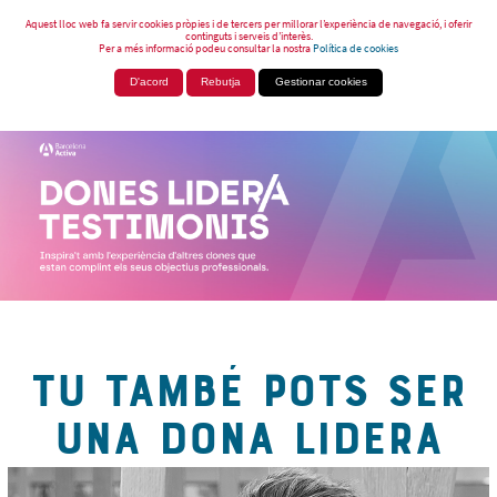
Aquest lloc web fa servir cookies pròpies i de tercers per millorar l’experiència de navegació, i oferir
continguts i serveis d’interès.
Per a més informació podeu consultar la nostra
Política de cookies
D'acord
Rebutja
Gestionar cookies
TU TAMBÉ POTS SER
UNA DONA LIDERA