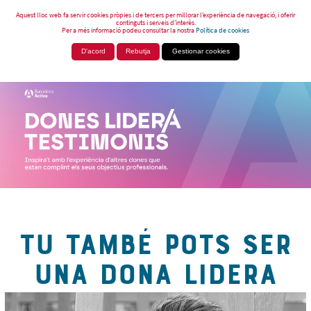
Aquest lloc web fa servir cookies pròpies i de tercers per millorar l’experiència de navegació, i oferir
continguts i serveis d’interès.
Per a més informació podeu consultar la nostra
Política de cookies
D'acord
Rebutja
Gestionar cookies
TU TAMBÉ POTS SER
UNA DONA LIDERA