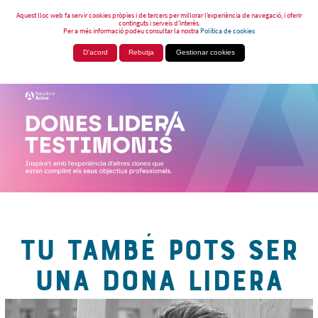
Aquest lloc web fa servir cookies pròpies i de tercers per millorar l’experiència de navegació, i oferir
continguts i serveis d’interès.
Per a més informació podeu consultar la nostra
Política de cookies
D'acord
Rebutja
Gestionar cookies
TU TAMBÉ POTS SER
UNA DONA LIDERA