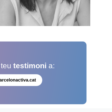
 teu
testimoni
a:
arcelonactiva.cat