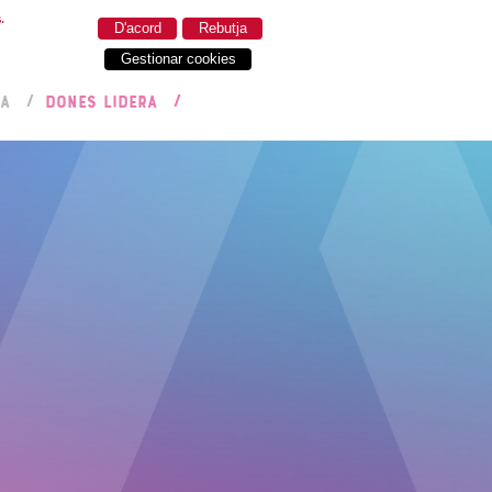
.
D'acord
Rebutja
Gestionar cookies
RA
DONES LIDERA