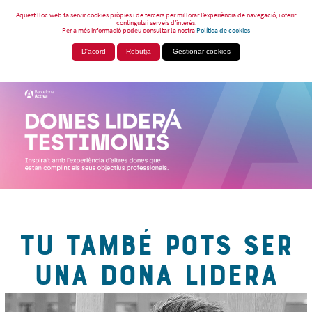
Aquest lloc web fa servir cookies pròpies i de tercers per millorar l’experiència de navegació, i oferir
continguts i serveis d’interès.
Per a més informació podeu consultar la nostra
Política de cookies
D'acord
Rebutja
Gestionar cookies
TU TAMBÉ POTS SER
UNA DONA LIDERA