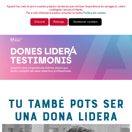
Aquest lloc web fa servir cookies pròpies i de tercers per millorar l’experiència de navegació, i oferir
continguts i serveis d’interès.
Per a més informació podeu consultar la nostra
Política de cookies
D'acord
Rebutja
Gestionar cookies
TU TAMBÉ POTS SER
UNA DONA LIDERA