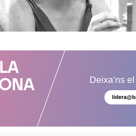
 LA
Deixa'ns el
DONA
lidera@b