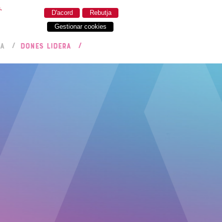
.
D'acord
Rebutja
Gestionar cookies
RA
DONES LIDERA