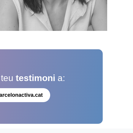
 teu
testimoni
a:
arcelonactiva.cat