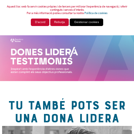
Aquest lloc web fa servir cookies pròpies i de tercers per millorar l’experiència de navegació, i oferir
continguts i serveis d’interès.
Per a més informació podeu consultar la nostra
Política de cookies
D'acord
Rebutja
Gestionar cookies
TU TAMBÉ POTS SER
UNA DONA LIDERA