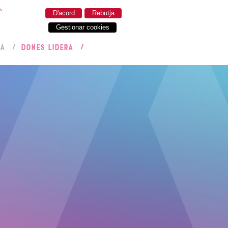
.
D'acord
Rebutja
Gestionar cookies
RA
DONES LIDERA