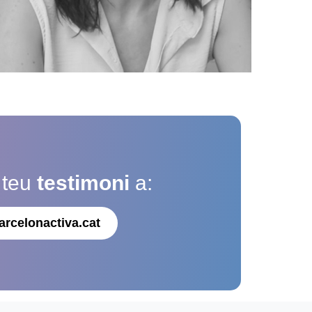
 teu
testimoni
a:
arcelonactiva.cat