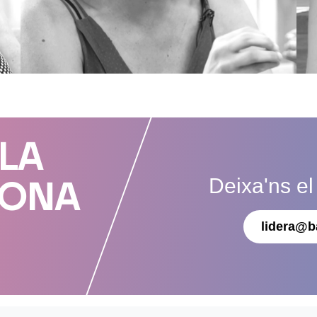
 LA
Deixa'ns el
DONA
lidera@b