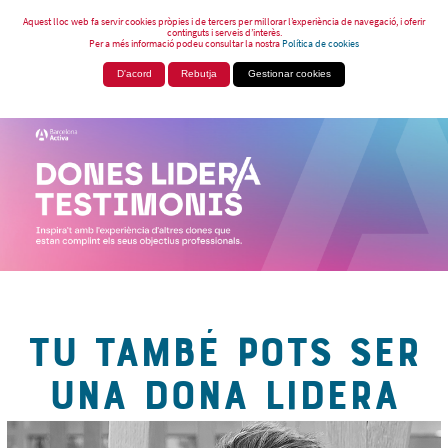
Aquest lloc web fa servir cookies pròpies i de tercers per millorar l’experiència de navegació, i oferir
continguts i serveis d’interès.
Per a més informació podeu consultar la nostra
Política de cookies
D'acord
Rebutja
Gestionar cookies
TU TAMBÉ POTS SER
UNA DONA LIDERA