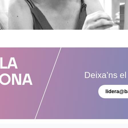
 LA
Deixa'ns el
DONA
lidera@b