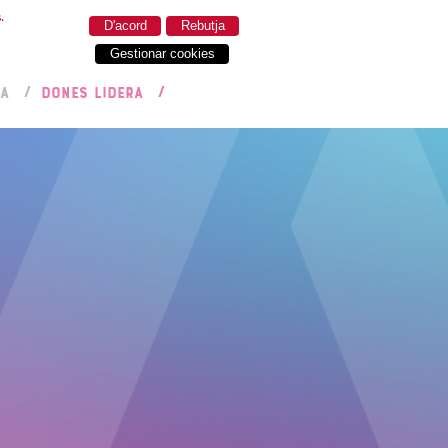
.
D'acord
Rebutja
Gestionar cookies
RA
DONES LIDERA