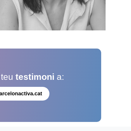
 teu
testimoni
a:
arcelonactiva.cat