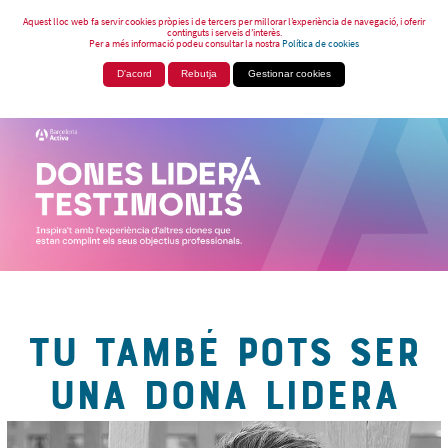
Aquest lloc web fa servir cookies pròpies i de tercers per millorar l’experiència de navegació, i oferir
continguts i serveis d’interès.
Per a més informació podeu consultar la nostra
Política de cookies
D'acord
Rebutja
Gestionar cookies
TU TAMBÉ POTS SER
UNA DONA LIDERA