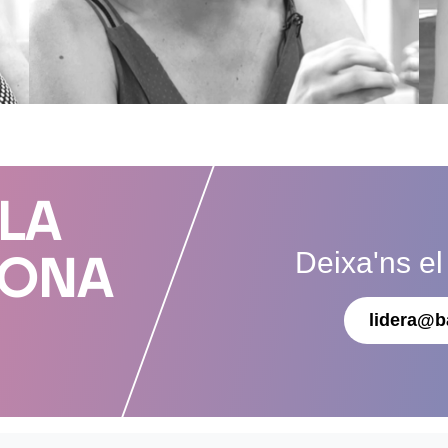
 LA
Deixa'ns el
DONA
lidera@b