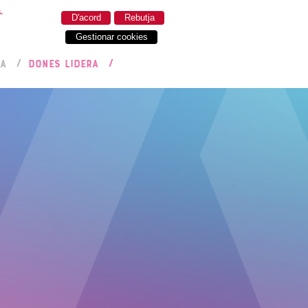
.
D'acord
Rebutja
Gestionar cookies
RA
DONES LIDERA