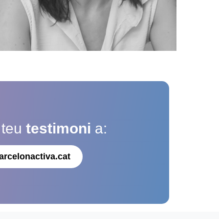
 teu
testimoni
a:
arcelonactiva.cat