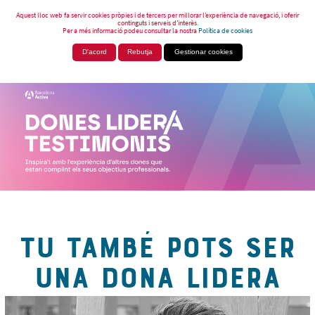
Aquest lloc web fa servir cookies pròpies i de tercers per millorar l’experiència de navegació, i oferir
continguts i serveis d’interès.
Per a més informació podeu consultar la nostra
Política de cookies
D'acord
Rebutja
Gestionar cookies
TU TAMBÉ POTS SER
UNA DONA LIDERA