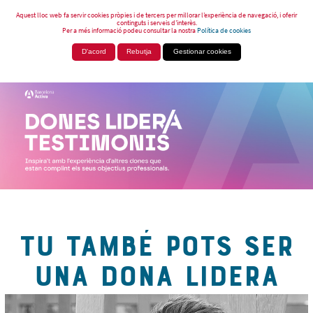
Aquest lloc web fa servir cookies pròpies i de tercers per millorar l’experiència de navegació, i oferir
continguts i serveis d’interès.
Per a més informació podeu consultar la nostra
Política de cookies
D'acord
Rebutja
Gestionar cookies
TU TAMBÉ POTS SER
UNA DONA LIDERA