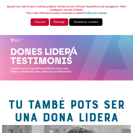
Aquest lloc web fa servir cookies pròpies i de tercers per millorar l’experiència de navegació, i oferir
continguts i serveis d’interès.
Per a més informació podeu consultar la nostra
Política de cookies
D'acord
Rebutja
Gestionar cookies
TU TAMBÉ POTS SER
UNA DONA LIDERA