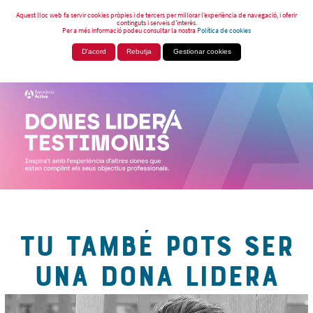
Aquest lloc web fa servir cookies pròpies i de tercers per millorar l’experiència de navegació, i oferir
continguts i serveis d’interès.
Per a més informació podeu consultar la nostra
Política de cookies
D'acord
Rebutja
Gestionar cookies
TU TAMBÉ POTS SER
UNA DONA LIDERA