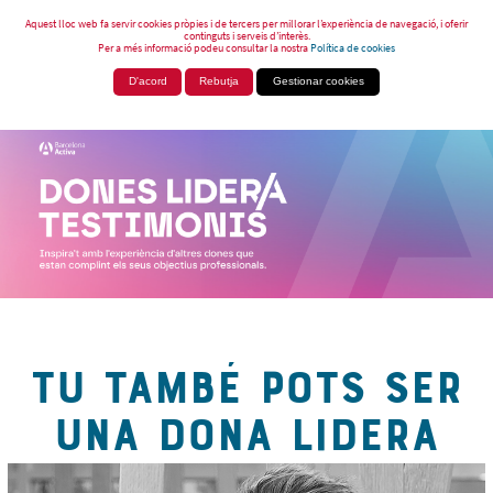
Aquest lloc web fa servir cookies pròpies i de tercers per millorar l’experiència de navegació, i oferir
continguts i serveis d’interès.
Per a més informació podeu consultar la nostra
Política de cookies
D'acord
Rebutja
Gestionar cookies
TU TAMBÉ POTS SER
UNA DONA LIDERA