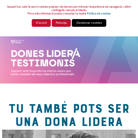
Aquest lloc web fa servir cookies pròpies i de tercers per millorar l’experiència de navegació, i oferir
continguts i serveis d’interès.
Per a més informació podeu consultar la nostra
Política de cookies
D'acord
Rebutja
Gestionar cookies
TU TAMBÉ POTS SER
UNA DONA LIDERA