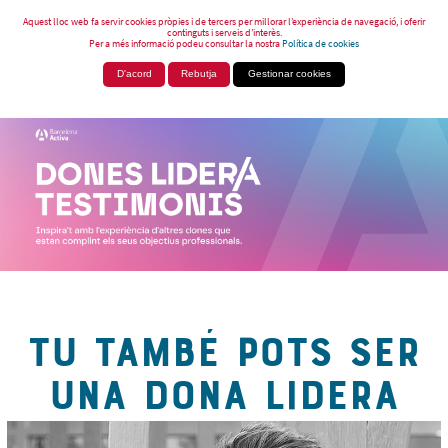
Aquest lloc web fa servir cookies pròpies i de tercers per millorar l’experiència de navegació, i oferir
continguts i serveis d’interès.
Per a més informació podeu consultar la nostra
Política de cookies
D'acord
Rebutja
Gestionar cookies
TU TAMBÉ POTS SER
UNA DONA LIDERA