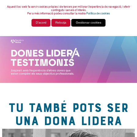
Aquest lloc web fa servir cookies pròpies i de tercers per millorar l’experiència de navegació, i oferir
continguts i serveis d’interès.
Per a més informació podeu consultar la nostra
Política de cookies
D'acord
Rebutja
Gestionar cookies
TU TAMBÉ POTS SER
UNA DONA LIDERA