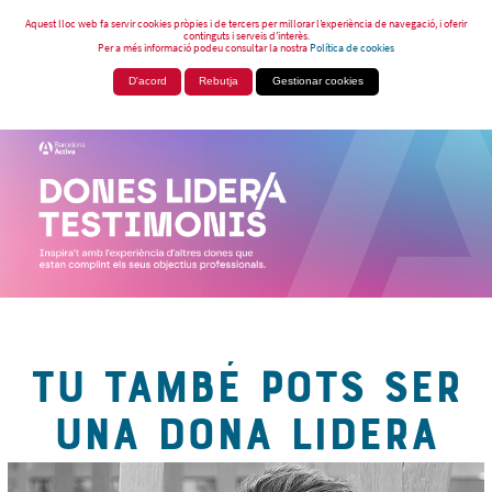
Aquest lloc web fa servir cookies pròpies i de tercers per millorar l’experiència de navegació, i oferir
continguts i serveis d’interès.
Per a més informació podeu consultar la nostra
Política de cookies
D'acord
Rebutja
Gestionar cookies
TU TAMBÉ POTS SER
UNA DONA LIDERA