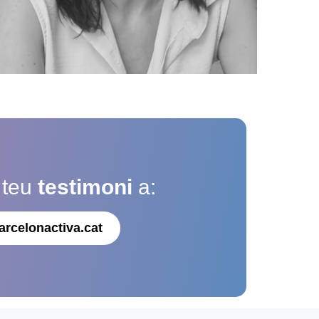
 teu
testimoni
a:
arcelonactiva.cat