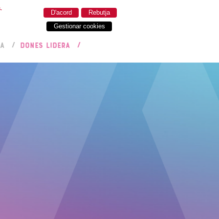
.
D'acord
Rebutja
Gestionar cookies
RA
DONES LIDERA