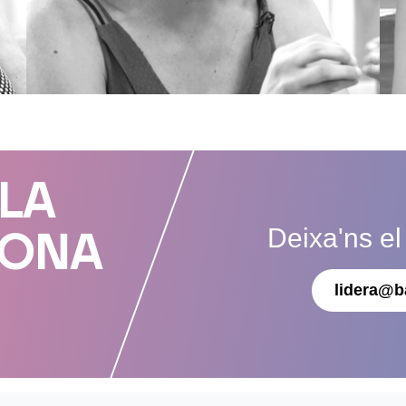
 LA
Deixa'ns el
DONA
lidera@b