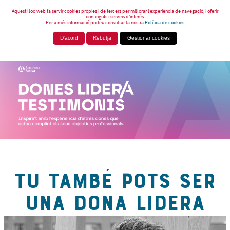
Aquest lloc web fa servir cookies pròpies i de tercers per millorar l’experiència de navegació, i oferir
continguts i serveis d’interès.
Per a més informació podeu consultar la nostra
Política de cookies
D'acord
Rebutja
Gestionar cookies
TU TAMBÉ POTS SER
UNA DONA LIDERA