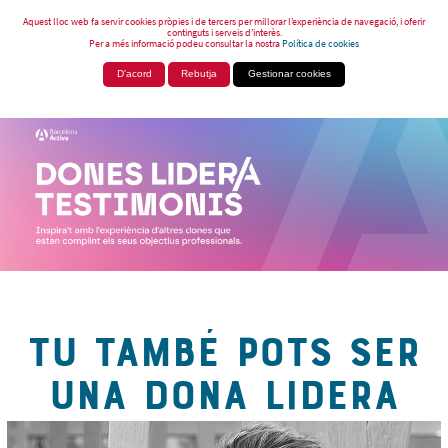
Aquest lloc web fa servir cookies pròpies i de tercers per millorar l’experiència de navegació, i oferir
continguts i serveis d’interès.
Per a més informació podeu consultar la nostra
Política de cookies
D'acord
Rebutja
Gestionar cookies
TU TAMBÉ POTS SER
UNA DONA LIDERA