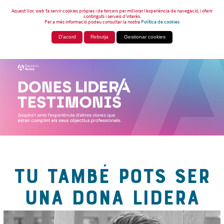
Aquest lloc web fa servir cookies pròpies i de tercers per millorar l’experiència de navegació, i oferir
continguts i serveis d’interès.
Per a més informació podeu consultar la nostra
Política de cookies
D'acord
Rebutja
Gestionar cookies
TU TAMBÉ POTS SER
UNA DONA LIDERA