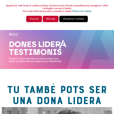
Aquest lloc web fa servir cookies pròpies i de tercers per millorar l’experiència de navegació, i oferir
continguts i serveis d’interès.
Per a més informació podeu consultar la nostra
Política de cookies
D'acord
Rebutja
Gestionar cookies
TU TAMBÉ POTS SER
UNA DONA LIDERA