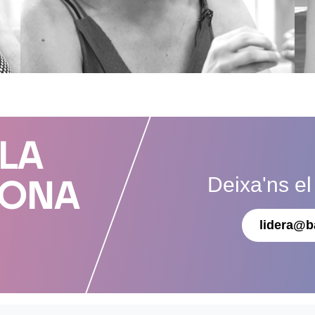
 LA
Deixa'ns el
DONA
lidera@b