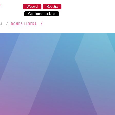
.
D'acord
Rebutja
Gestionar cookies
RA
DONES LIDERA