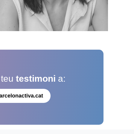
 teu
testimoni
a:
arcelonactiva.cat