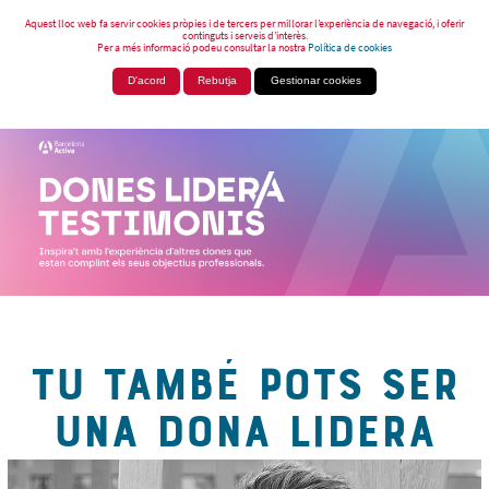
Aquest lloc web fa servir cookies pròpies i de tercers per millorar l’experiència de navegació, i oferir
continguts i serveis d’interès.
Per a més informació podeu consultar la nostra
Política de cookies
D'acord
Rebutja
Gestionar cookies
TU TAMBÉ POTS SER
UNA DONA LIDERA