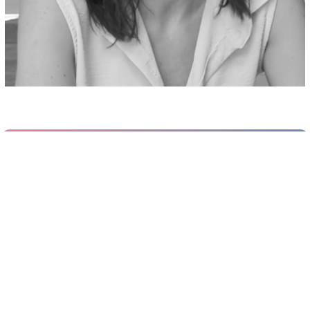
SIGUES TU LA
PROPERA DONA
LIDERA
Deixa'ns el teu
testimoni
a:
lidera@barcelonactiva.cat