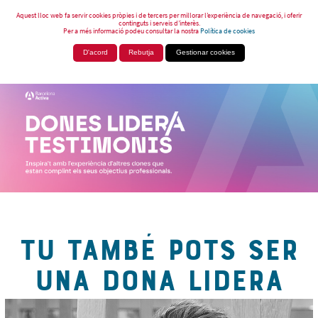
Aquest lloc web fa servir cookies pròpies i de tercers per millorar l’experiència de navegació, i oferir
continguts i serveis d’interès.
Per a més informació podeu consultar la nostra
Política de cookies
D'acord
Rebutja
Gestionar cookies
TU TAMBÉ POTS SER
UNA DONA LIDERA