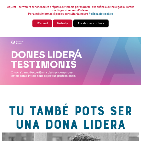
Aquest lloc web fa servir cookies pròpies i de tercers per millorar l’experiència de navegació, i oferir
continguts i serveis d’interès.
Per a més informació podeu consultar la nostra
Política de cookies
D'acord
Rebutja
Gestionar cookies
TU TAMBÉ POTS SER
UNA DONA LIDERA