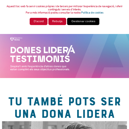
Aquest lloc web fa servir cookies pròpies i de tercers per millorar l’experiència de navegació, i oferir
continguts i serveis d’interès.
Per a més informació podeu consultar la nostra
Política de cookies
D'acord
Rebutja
Gestionar cookies
TU TAMBÉ POTS SER
UNA DONA LIDERA