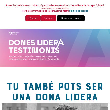
Aquest lloc web fa servir cookies pròpies i de tercers per millorar l’experiència de navegació, i oferir
continguts i serveis d’interès.
Per a més informació podeu consultar la nostra
Política de cookies
D'acord
Rebutja
Gestionar cookies
TU TAMBÉ POTS SER
UNA DONA LIDERA