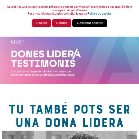
Aquest lloc web fa servir cookies pròpies i de tercers per millorar l’experiència de navegació, i oferir
continguts i serveis d’interès.
Per a més informació podeu consultar la nostra
Política de cookies
D'acord
Rebutja
Gestionar cookies
TU TAMBÉ POTS SER
UNA DONA LIDERA