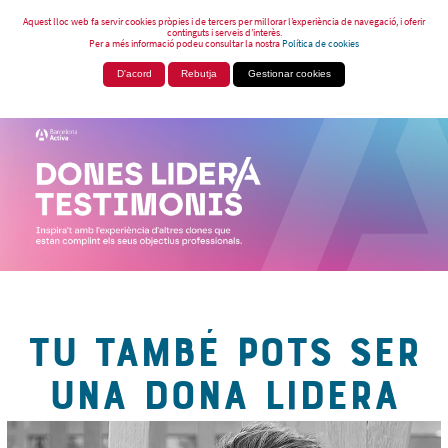
Aquest lloc web fa servir cookies pròpies i de tercers per millorar l’experiència de navegació, i oferir
continguts i serveis d’interès.
Per a més informació podeu consultar la nostra
Política de cookies
D'acord
Rebutja
Gestionar cookies
TU TAMBÉ POTS SER
UNA DONA LIDERA