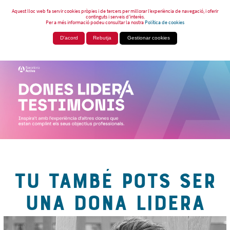
Aquest lloc web fa servir cookies pròpies i de tercers per millorar l’experiència de navegació, i oferir
continguts i serveis d’interès.
Per a més informació podeu consultar la nostra
Política de cookies
D'acord
Rebutja
Gestionar cookies
TU TAMBÉ POTS SER
UNA DONA LIDERA