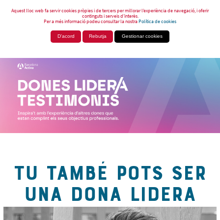
Aquest lloc web fa servir cookies pròpies i de tercers per millorar l’experiència de navegació, i oferir
continguts i serveis d’interès.
Per a més informació podeu consultar la nostra
Política de cookies
D'acord
Rebutja
Gestionar cookies
TU TAMBÉ POTS SER
UNA DONA LIDERA