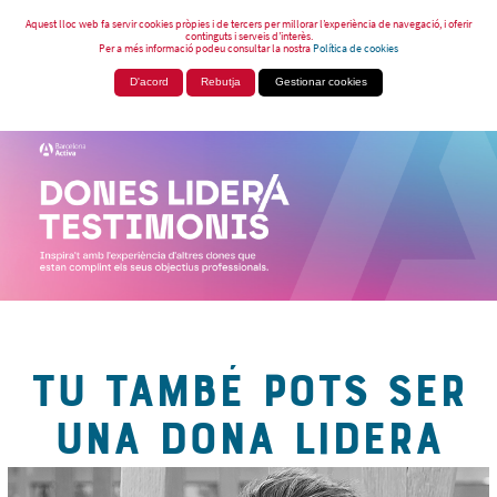
Aquest lloc web fa servir cookies pròpies i de tercers per millorar l’experiència de navegació, i oferir
continguts i serveis d’interès.
Per a més informació podeu consultar la nostra
Política de cookies
D'acord
Rebutja
Gestionar cookies
TU TAMBÉ POTS SER
UNA DONA LIDERA