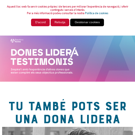
Aquest lloc web fa servir cookies pròpies i de tercers per millorar l’experiència de navegació, i oferir
continguts i serveis d’interès.
Per a més informació podeu consultar la nostra
Política de cookies
D'acord
Rebutja
Gestionar cookies
TU TAMBÉ POTS SER
UNA DONA LIDERA