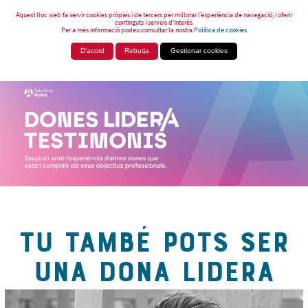
Aquest lloc web fa servir cookies pròpies i de tercers per millorar l’experiència de navegació, i oferir
continguts i serveis d’interès.
Per a més informació podeu consultar la nostra
Política de cookies
D'acord
Rebutja
Gestionar cookies
TU TAMBÉ POTS SER
UNA DONA LIDERA