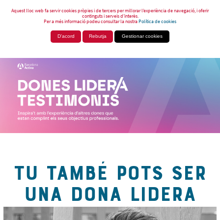
Aquest lloc web fa servir cookies pròpies i de tercers per millorar l’experiència de navegació, i oferir
continguts i serveis d’interès.
Per a més informació podeu consultar la nostra
Política de cookies
D'acord
Rebutja
Gestionar cookies
TU TAMBÉ POTS SER
UNA DONA LIDERA