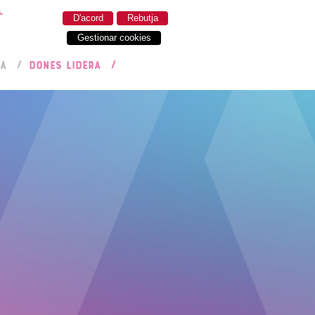
.
D'acord
Rebutja
Gestionar cookies
RA
DONES LIDERA