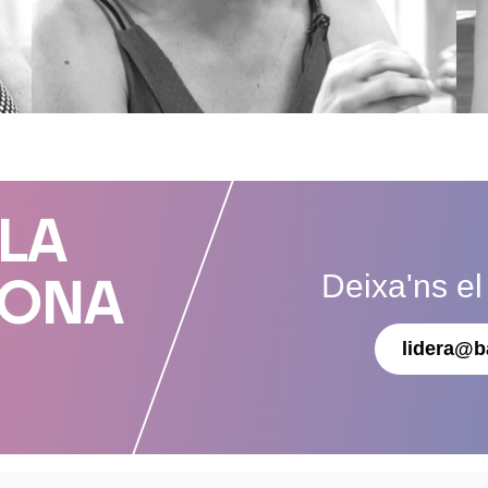
 LA
Deixa'ns el
DONA
lidera@b