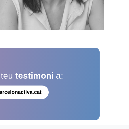
 teu
testimoni
a:
arcelonactiva.cat