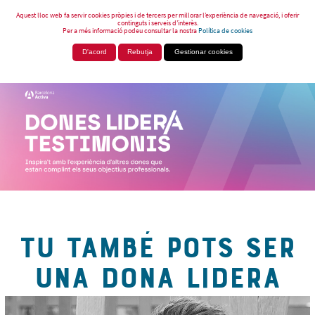
Aquest lloc web fa servir cookies pròpies i de tercers per millorar l’experiència de navegació, i oferir
continguts i serveis d’interès.
Per a més informació podeu consultar la nostra
Política de cookies
D'acord
Rebutja
Gestionar cookies
TU TAMBÉ POTS SER
UNA DONA LIDERA