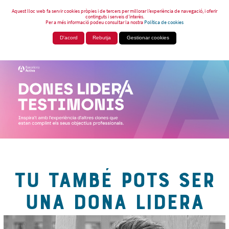
Aquest lloc web fa servir cookies pròpies i de tercers per millorar l’experiència de navegació, i oferir
continguts i serveis d’interès.
Per a més informació podeu consultar la nostra
Política de cookies
D'acord
Rebutja
Gestionar cookies
TU TAMBÉ POTS SER
UNA DONA LIDERA