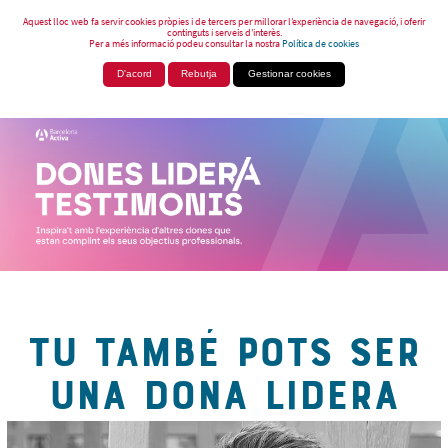
Aquest lloc web fa servir cookies pròpies i de tercers per millorar l’experiència de navegació, i oferir
continguts i serveis d’interès.
Per a més informació podeu consultar la nostra
Política de cookies
D'acord
Rebutja
Gestionar cookies
TU TAMBÉ POTS SER
UNA DONA LIDERA