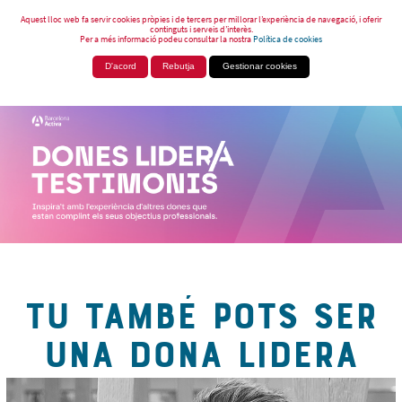
Aquest lloc web fa servir cookies pròpies i de tercers per millorar l’experiència de navegació, i oferir
continguts i serveis d’interès.
Per a més informació podeu consultar la nostra
Política de cookies
D'acord
Rebutja
Gestionar cookies
TU TAMBÉ POTS SER
UNA DONA LIDERA