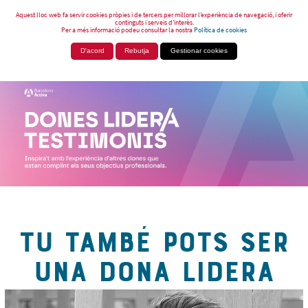
Aquest lloc web fa servir cookies pròpies i de tercers per millorar l’experiència de navegació, i oferir
continguts i serveis d’interès.
Per a més informació podeu consultar la nostra
Política de cookies
D'acord
Rebutja
Gestionar cookies
TU TAMBÉ POTS SER
UNA DONA LIDERA